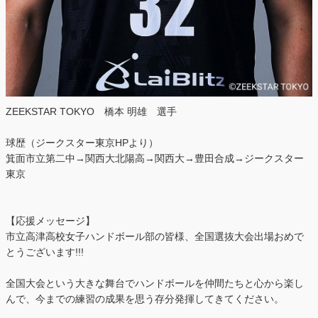
ZEEKSTAR TOKYO 橋本 明雄 選手
球歴（ジークスター東京HPより）
箕面市立第二中→関西大北陽高→関西大→豊田合成→ジークスター
東京
【応援メッセージ】
市立高津高校女子ハンドボール部の皆様、全国選抜大会出場おめで
とうございます!!!
全国大会という大きな舞台でハンドボールを仲間たちと心から楽し
んで、今までの練習の成果を思う存分発揮してきてください。