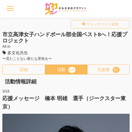
bengbengtoto
bengbengtoto
bengbengtoto
bengbengtoto
situs slot gacor
situs slot gacor
situs slot gacor
situs slot gacor
situs slot gacor
situs slot gacor
situs slot gacor
situs slot gacor
situs slot gacor
situs slot gacor
situs slot gacor
situs slot gacor
situs slot gacor
situs slot gacor
situs slot gacor
situs slot gacor
situs slot gacor
situs slot gacor
situs slot 4d
situs slot 4d
situs slot 4d
situs slot 4d
situs slot 4d
indosattoto
indosattoto
indosattoto
indosattoto
mineraltoto
togel sgp
situs toto
situs toto
situs toto
situs toto
situs toto
situs toto
ohtogel
ohtogel
balaitoto
balaitoto
sisi368
balaitoto
balaitoto
sisi368
sisi368
togel hk
toto slot
toto slot
toto slot
toto slot
toto slot
toto slot
toto slot
toto slot
rctitogel
toto slot
toto slot
toto slot
toto slot
toto slot
toto slot
toto slot
toto slot
toto slot
toto slot
rctitogel
jualtoto
jualtoto
ウォッチリスト追加
市立高津女子ハンドボール部全国ベスト8へ！応援プ
ロジェクト
All in
多文化共生
〜見たことない新たな景色を〜
詳細
活動
14
支援者
81
活動情報詳細
3/18
応援メッセージ 橋本 明雄 選手（ジークスター東
京）