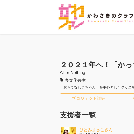
２０２１年へ！「かっ
All or Nothing
多文化共生
「おもてなしこちゃん」を中心としたグッズ
プロジェクト
詳細
支援者一覧
ひとみまさこさん