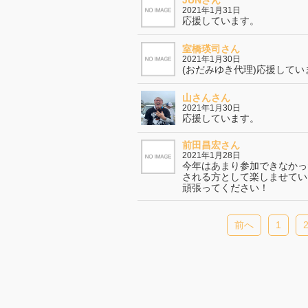
JUNさん
2021年1月31日
応援しています。
室橋瑛司さん
2021年1月30日
(おだみゆき代理)応援して
山さんさん
2021年1月30日
応援しています。
前田昌宏さん
2021年1月28日
今年はあまり参加できなかっ
される方として楽しませてい
頑張ってください！
前へ
1