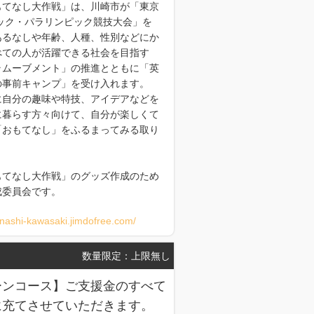
もてなし大作戦」は、川崎市が「東京
ピック・パラリンピック競技大会」を
あるなしや年齢、人種、性別などにか
べての人が活躍できる社会を目指す
ラムーブメント」の推進とともに「英
の事前キャンプ」を受け入れます。
に自分の趣味や特技、アイデアなどを
に暮らす方々向けて、自分が楽しくて
「おもてなし」をふるまってみる取り
もてなし大作戦」のグッズ作成のため
成委員会です。
enashi-kawasaki.jimdofree.com/
数量限定：上限無し
ーンコース】ご支援金のすべて
に充てさせていただきます。