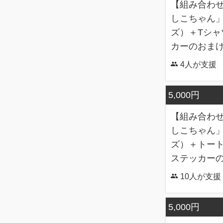
【組み合わ
しこちゃん」
ズ）＋Tシャ
カーのおま
4人が支援
5,000円
【組み合わ
しこちゃん」
ズ）＋トート
ステッカー
10人が支援
5,000円