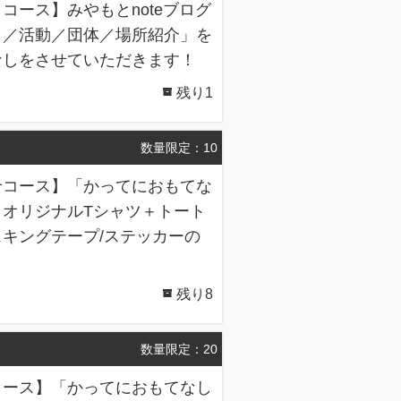
コース】みやもとnoteブログ
ト／活動／団体／場所紹介」を
なしをさせていただきます！
残り1
数量限定：10
せコース】「かってにおもてな
」オリジナルTシャツ＋トート
キングテープ/ステッカーの
残り8
数量限定：20
コース】「かってにおもてなし