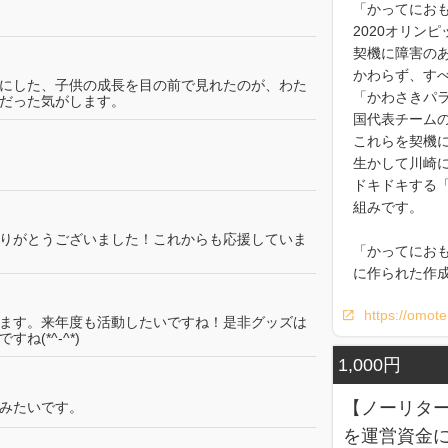
「かってにお
2020オリン
契機に障害の
かわらず、す
にした、子供の成長を目の前で見れたのが、わた
「かわさきパ
だった気がします。
国代表チーム
これらを契機
生かして川崎
ドキドキする
組みです。
りがとうございました！これからも応援していま
「かってにお
に作られた作
https://omot
ます。来年度も活動したいですね！是非グッズは
(*^-^*)
1,000円
【ノーリタ
みたいです。
を運営資金