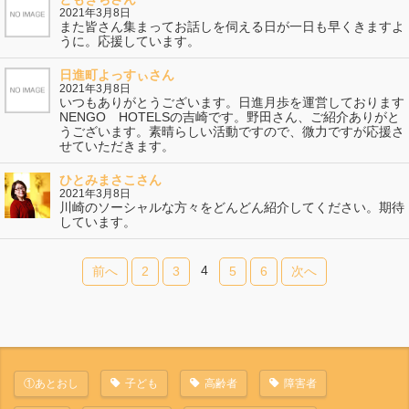
2021年3月8日
また皆さん集まってお話しを伺える日が一日も早くきますよ
うに。応援しています。
日進町よっすぃさん
2021年3月8日
いつもありがとうございます。日進月歩を運営しております
NENGO HOTELSの吉崎です。野田さん、ご紹介ありがと
うございます。素晴らしい活動ですので、微力ですが応援さ
せていただきます。
ひとみまさこさん
2021年3月8日
川崎のソーシャルな方々をどんどん紹介してください。期待
しています。
4
前へ
2
3
5
6
次へ
①あとおし
子ども
高齢者
障害者