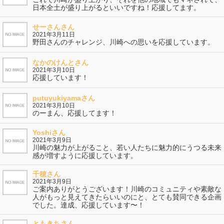
日本全土が盛り上がるといいですね！応援してます。
せーさんさん
2021年3月11日
野田さんのチャレンジ、川崎への思いを応援しています。
なかのけんとさん
2021年3月10日
応援しています！
putuyukiyamaさん
2021年3月10日
のーまん、応援してます！
Yoshiさん
2021年3月9日
川崎の魅力が上がること、若い人たちに魅力的にうつる未来
感が増すように応援しています。
千穂さん
2021年3月9日
ご案内ありがとうございます！川崎のコミュニティや素敵な
人がもっと見えてきたらいいのにと、とても賛同できる企画
でした。達成、応援しています〜！
ともきちさん