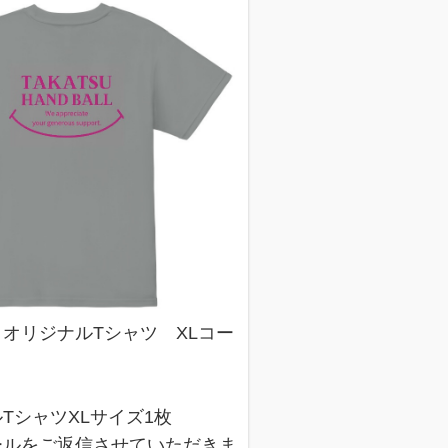
オリジナルTシャツ XLコー
TシャツXLサイズ1枚
ールをご返信させていただきま