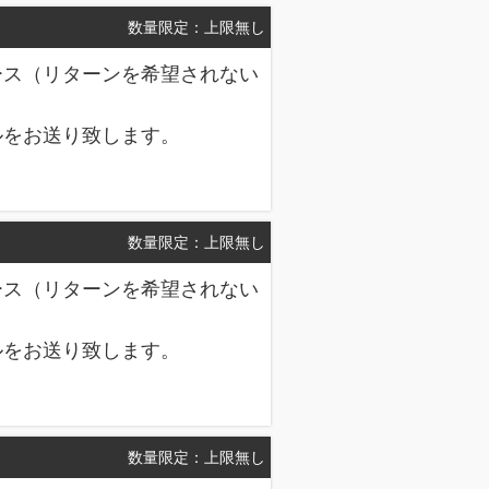
数量限定：上限無し
ース（リターンを希望されない
ルをお送り致します。
数量限定：上限無し
ース（リターンを希望されない
ルをお送り致します。
数量限定：上限無し