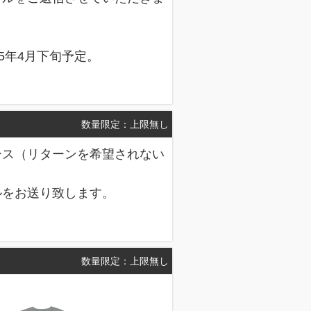
25年4月下旬予定。
数量限定：上限無し
ース（リターンを希望されない
ルをお送り致します。
数量限定：上限無し