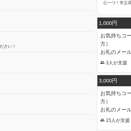
心一つ！市立
1,000円
お気持ちコ
方）
ださい！
お礼のメー
3人が支援
3,000円
お気持ちコ
方）
お礼のメー
15人が支援