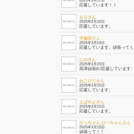
2025年3月17日
応援しています！！
もりさん
2025年3月16日
応援しています。
宇都宮さん
2025年3月15日
応援しています。頑張ってく
にのさん
2025年3月15日
高津頑張れ!応援しています
ねこひじさん
2025年3月15日
応援しています。
えばやよさん
2025年3月15日
応援しています。
かっちゃん.ひーちゃんさん
2025年3月15日
頑張って！！