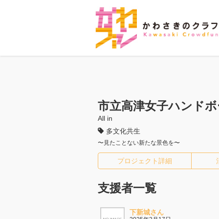
市立高津女子ハンドボ
All in
多文化共生
〜見たことない新たな景色を〜
プロジェクト
詳細
支援者一覧
下新城さん