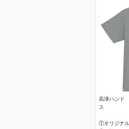
高津ハンド 
ス
①オリジナル