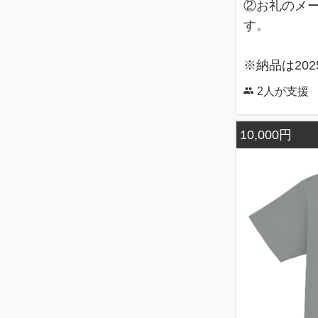
②お礼のメ
す。
※納品は20
2人が支援
10,000円