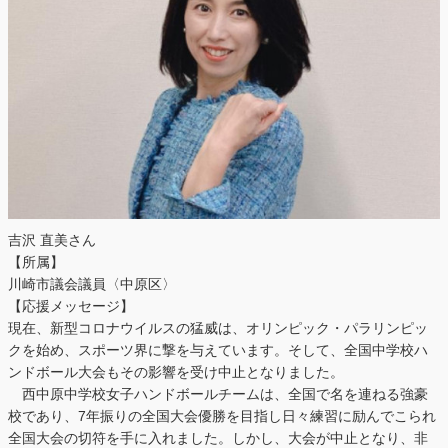
吉沢 直美さん
【所属】
川崎市議会議員〈中原区〉
【応援メッセージ】
現在、新型コロナウイルスの猛威は、オリンピック・パラリンピッ
クを始め、スポーツ界に撃を与えています。そして、全国中学校ハ
ンドボール大会もその影響を受け中止となりました。
西中原中学校女子ハンドボールチームは、全国で名を連ねる強豪
校であり、7年振りの全国大会優勝を目指し日々練習に励んでこられ
全国大会の切符を手に入れました。しかし、大会が中止となり、非