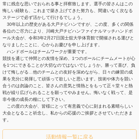
常に残念な思いでおられる事と拝察致します。選手の皆さんはこの
悔しい経験も、これまで築き上げてきた努力も、間違いなく次なる
ステージで必ず活かして行けるでしょう。
30年以上の歴史がある大戸チビハンですが、この度、多くの関係
各位のご尽力により、川崎大戸チビハンファイナルマッチハンドボ
ール大会が、令和3年2月27日国士舘大学体育館で開催される運びと
なりましたことに、心からお慶びを申し上げます。
ハンドボールはチームワークが重要です。
競技を通じて仲間との友情を深め、1つのボールにチームメートが心
を1つにできることが大切なのではないでしょうか。勝って喜び、負
けて悔しがる…他のチームとの友好を深めながら、日々の練習の成
果を充分に発揮して頑張って欲しいと思います。技術や体力を競い
合うのは勿論のこと。皆さんの意気と情熱とをもって正々堂々と熱
戦が繰り広げられることを願ってやみません。悔いなく戦って、是
非今後の成長の糧にして下さい。
この度の大会が、皆様にとって有意義で心に刻まれる素晴らしい
大会となること祈念し、私からの応援のご挨拶とさせていただきま
す。
活動情報一覧に戻る