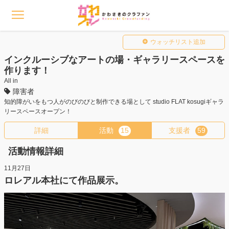
bengbengtoto
bengbengtoto
bengbengtoto
bengbengtoto
situs slot gacor
situs slot gacor
situs slot gacor
situs slot gacor
situs slot gacor
situs slot gacor
situs slot gacor
situs slot gacor
situs slot gacor
situs slot gacor
situs slot gacor
situs slot gacor
situs slot gacor
situs slot gacor
situs slot gacor
situs slot gacor
situs slot gacor
situs slot gacor
situs slot 4d
situs slot 4d
situs slot 4d
situs slot 4d
situs slot 4d
indosattoto
indosattoto
indosattoto
indosattoto
mineraltoto
togel sgp
situs toto
situs toto
situs toto
situs toto
situs toto
situs toto
ohtogel
ohtogel
balaitoto
balaitoto
sisi368
balaitoto
balaitoto
sisi368
sisi368
togel hk
toto slot
toto slot
toto slot
toto slot
toto slot
toto slot
toto slot
toto slot
rctitogel
toto slot
toto slot
toto slot
toto slot
toto slot
toto slot
toto slot
toto slot
toto slot
toto slot
rctitogel
jualtoto
jualtoto
ウォッチリスト追加
インクルーシブなアートの場・ギャラリースペースを
作ります！
All in
障害者
知的障がいをもつ人がのびのびと制作できる場として studio FLAT kosugiギャラ
リースペースオープン！
詳細
活動
15
支援者
59
活動情報詳細
11月27日
ロレアル本社にて作品展示。