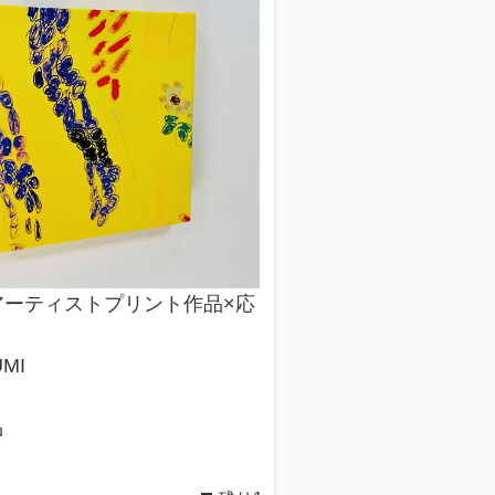
LATアーティストプリント作品×応
UMI
品