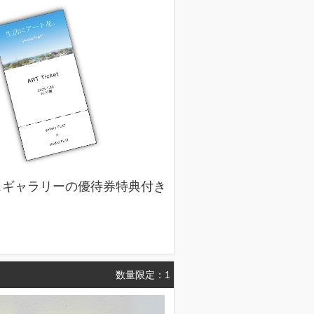
スギャラリーの優待券特典付き
数量限定：1