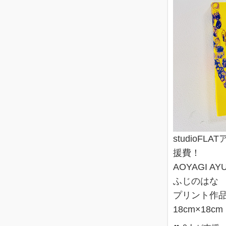
studioF
援費！
AOYAGI AY
ふじのはな
プリント作
18cm×18cm