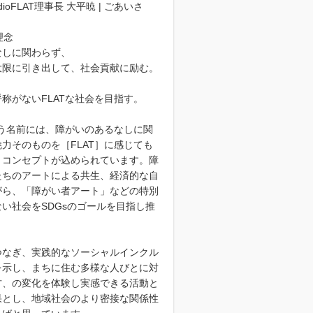
dioFLAT理事長 大平暁 | ごあいさ
の理念
なしに関わらず、
大限に引き出して、社会貢献に励む。
称がないFLATな社会を目指す。
いう名前には、障がいのあるなしに関
力そのものを［FLAT］に感じても
うコンセプトが込められています。障
たちのアートによる共生、経済的な自
がら、「障がい者アート」などの特別
い社会をSDGsのゴールを目指し推
。
つなぎ、実践的なソーシャルインクル
を示し、まちに住む多様な人びとに対
方、の変化を体験し実感できる活動と
果とし、地域社会のより密接な関係性