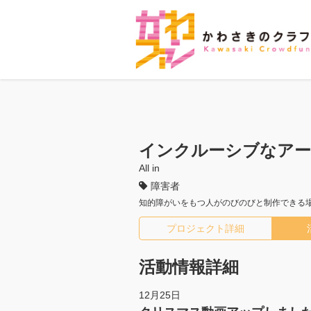
インクルーシブなアー
All in
障害者
知的障がいをもつ人がのびのびと制作できる場として 
プロジェクト
詳細
活動情報詳細
12月25日