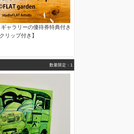
スギャラリーの優待券特典付き
特製クリップ付き】
数量限定：1