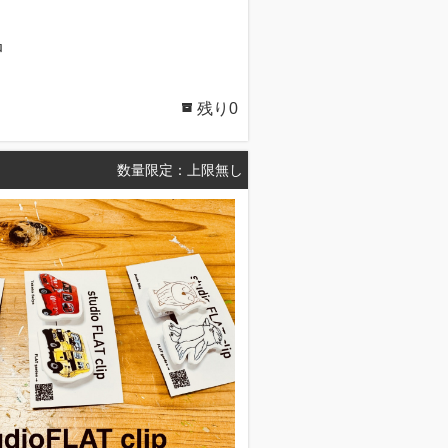
品
残り0
数量限定：上限無し