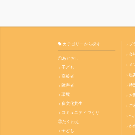
カテゴリーから探す
プ
会
①あとおし
メ
子ども
起
高齢者
特
障害者
環境
お
多文化共生
ご
コミュニティづくり
ヘ
②たくわえ
か
子ども