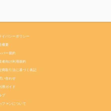
ライバシーポリシー
社概要
ンバー規約
案者向け利用規約
定商取引法に基づく表記
問い合わせ
利用ガイド
ルプ
わファンについて