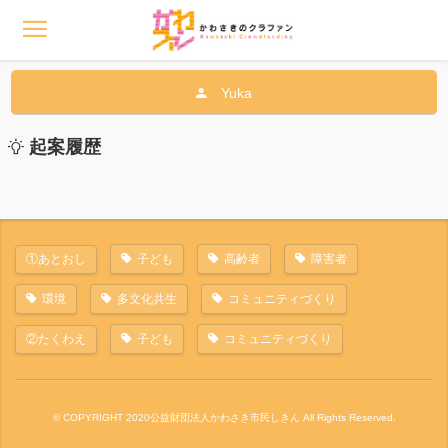
bengbengtoto
bengbengtoto
bengbengtoto
bengbengtoto
situs slot gacor
situs slot gacor
situs slot gacor
situs slot gacor
situs slot gacor
situs slot gacor
situs slot gacor
situs slot gacor
situs slot gacor
situs slot gacor
situs slot gacor
situs slot gacor
situs slot gacor
situs slot gacor
situs slot gacor
situs slot gacor
situs slot gacor
situs slot gacor
situs slot 4d
situs slot 4d
situs slot 4d
situs slot 4d
situs slot 4d
indosattoto
indosattoto
indosattoto
indosattoto
mineraltoto
togel sgp
situs toto
situs toto
situs toto
situs toto
situs toto
situs toto
ohtogel
ohtogel
balaitoto
balaitoto
sisi368
balaitoto
balaitoto
sisi368
sisi368
togel hk
toto slot
toto slot
toto slot
toto slot
toto slot
toto slot
toto slot
toto slot
rctitogel
toto slot
toto slot
toto slot
toto slot
toto slot
toto slot
toto slot
toto slot
toto slot
toto slot
rctitogel
jualtoto
jualtoto
Yuka
起案履歴
①あとおし
子ども
高齢者
障害者
環境
多文化共生
コミュニティづくり
②たくわえ
子ども
コミュニティづくり
© COPYRIGHT 2020公益財団法人かわさき市民しきん All Rights Reserved.