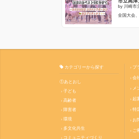
市立高津
by 川崎
全国大会
カテゴリーから探す
プ
会
①あとおし
メ
子ども
起
高齢者
特
障害者
環境
お
多文化共生
ご
コミュニティづくり