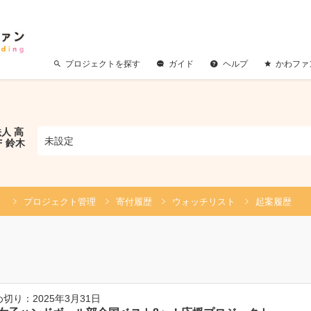
プロジェクトを探す
ガイド
ヘルプ
かわファ
人 高
未設定
 鈴木
プロジェクト管理
寄付履歴
ウォッチリスト
起案履歴
切り：2025年3月31日