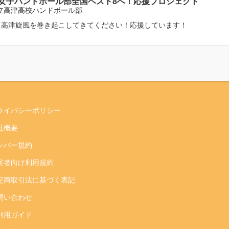
女子ハンドボール部全国ベスト8へ！応援プロジェクト
市立高津高校ハンドボール部
、高津旋風を巻き起こしてきてください！応援しています！
ライバシーポリシー
社概要
ンバー規約
案者向け利用規約
定商取引法に基づく表記
問い合わせ
利用ガイド