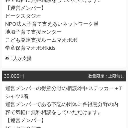
【運営メンバー】
橘公園は地域の中で、すでに多くの方たちに使われ、また町会をはじめ多くの方
ピークスタジオ
たちによって公園の清掃や維持管理がなされています。
「たちばなフェス」では、社会実験に地域の企業やNPO、団体等、多くの主体
NPO法人子育て支えあいネットワーク満
が参加し、さまざまなイベントや試みを行うことで、たくさんの出会いや発見の
地域子育て支援センター
場をつくり、現利用者や既存コミュニティとも連携しながら、新たな公園のあり
方を見出すことができればと思います。
こども発達支援ルームマオポポ
学童保育マオポポkids
このプロジェクトをきっかけに、公園コミュニティに新たな価値やサービスを創
造するとともに、人と人がつながるプラットフォームのような場、多くの人たち
1人が支援
が愛着を持って「ここが自分の場所」だと思える場づくりをしていきたいと考え
ています。
30,000円
数量限定：上限無し
運営メンバーの得意分野の相談2回+ステッカー＋T
シャツ2着
運営メンバーである下記の団体に各得意分野の内
容で気軽に無料相談をしていただけます。
【運営メンバー】