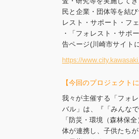
査・研究等を実施してき
民と企業・団体等を結び
レスト・サポート・フ
・「フォレスト・サポ
告ページ(川崎市サイト
https://www.city.kawasak
【今回のプロジェクト
我々が主催する「フォ
バル」は、『「みんなで
「防災・環境（森林保全
体が連携し、子供たちが