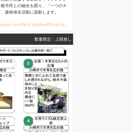
一般市民との融合を図り、「一つのチ
て、森林保全活動に貢献します。
om/file/d/1g6iRywBZnqCvkY1_xHf0ewfdID8Bj15W/view?usp=sharing
数量限定：上限無し