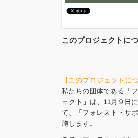
このプロジェクトに
【このプロジェクトに
私たちの団体である「
ェクト」は、11月９日に
て、「フォレスト・サ
施します。