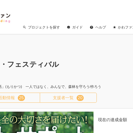
プロジェクトを探す
ガイド
ヘルプ
かわファ
ト・フェスティバル
活」(もりかつ) 一人ではなく、みんなで、森林を守ろう/作ろう
活動
情報
25
支援者
一覧
20
現在の達成金額