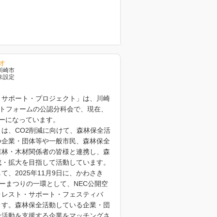
オ
川崎市
未設定
・サポート・プロジェクト」は、川崎
ットフォームの公認分科会で、現在、
ーになっています。
は、CO2削減に向けて、森林保全活
つ企業・団体等や一般市民、森林保全
森林・木材関係者の皆様と連携し、森
成・拡大を目指して活動しています。
て、2025年11月9日に、かわさき
ナーまつりの一環として、NEC公開空
ォレスト・サポート・フェスティバ
ます。森林保全活動している企業・団
全活動を支援する企業をマッチングさ