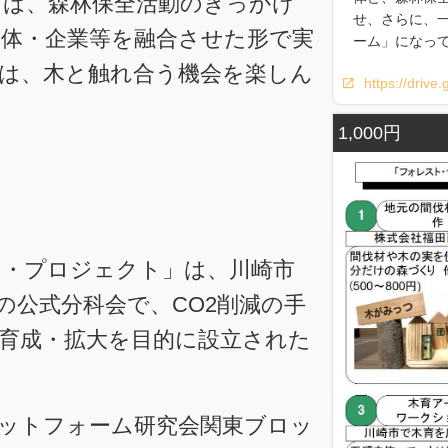
」は、森林保全活動のきっかけ
せ、さらに、
体・企業等を融合させた形で実
ーム」になっ
は、木と触れ合う機会を楽しん
https://drive.google.c
1,000円
ト・プロジェクト」は、川崎市
の公式分科会で、CO2削減の手
育成・拡大を目的に設立された
ットフォーム研究会関東ブロッ