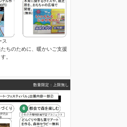
ース
供たちのために、暖かいご支援
ます。
数量限定：上限無し