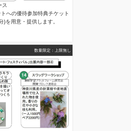
ース
ントへの優待参加特典チケット
0円分)を用意・提供します。
数量限定：上限無し