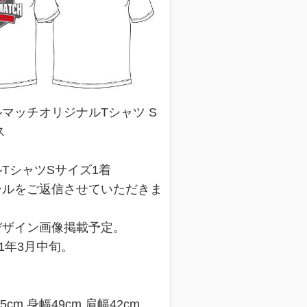
マッチオリジナルTシャツ S
ス
TシャツSサイズ1着
ールをご返信させていただきま
デザイン画像掲載予定。
21年3月中旬。
cm 身幅49cm 肩幅42cm