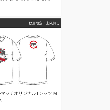
数量限定：上限無し
マッチオリジナルTシャツ M
ス