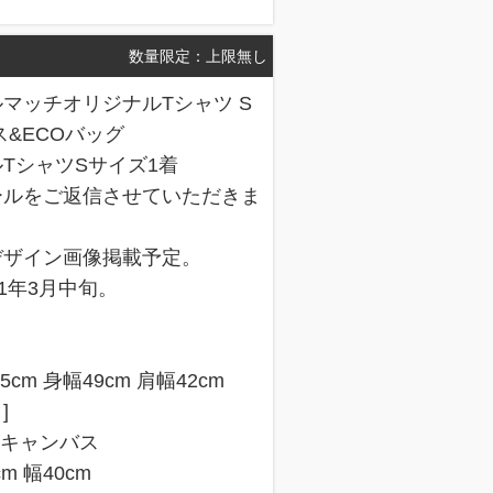
数量限定：上限無し
マッチオリジナルTシャツ S
ス&ECOバッグ
TシャツSサイズ1着
ールをご返信させていただきま
デザイン画像掲載予定。
21年3月中旬。
cm 身幅49cm 肩幅42cm
]
%キャンバス
m 幅40cm