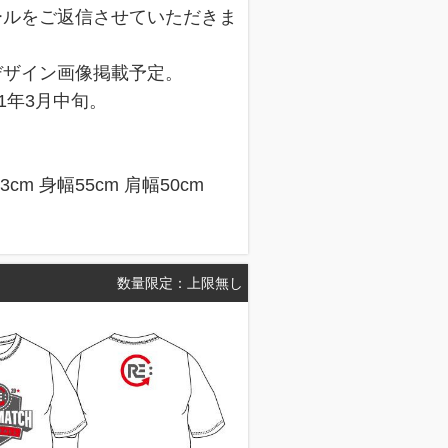
ールをご返信させていただきま
デザイン画像掲載予定。
21年3月中旬。
cm 身幅55cm 肩幅50cm
数量限定：上限無し