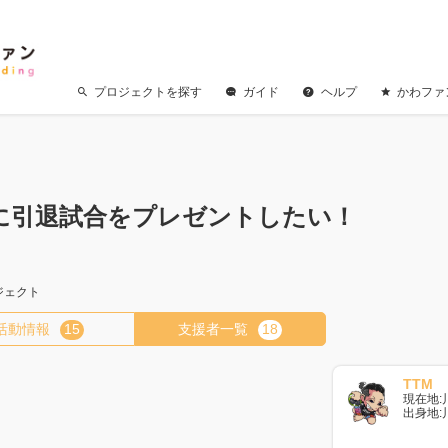
プロジェクトを探す
ガイド
ヘルプ
かわファ
に引退試合をプレゼントしたい！
ジェクト
活動
情報
15
支援者
一覧
18
TTM
現在地:
出身地: