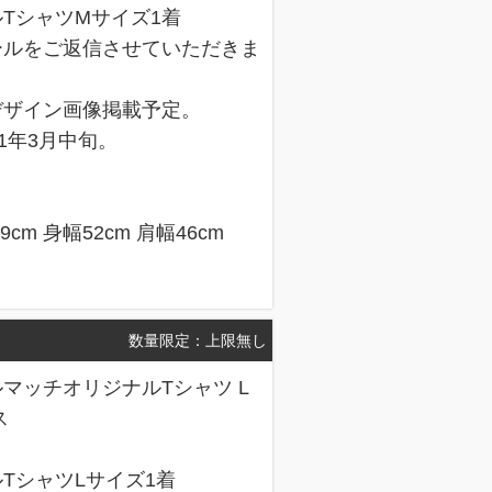
TシャツMサイズ1着
ールをご返信させていただきま
デザイン画像掲載予定。
21年3月中旬。
cm 身幅52cm 肩幅46cm
数量限定：上限無し
マッチオリジナルTシャツ L
ス
TシャツLサイズ1着