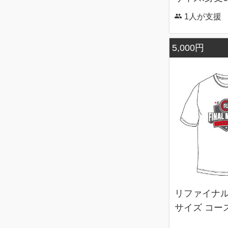
1人が支援
5,000円
リファイナル
サイズ コー