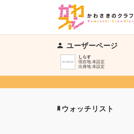
ユーザーページ
しらす
現在地:
未設定
出身地:
未設定
ウォッチリスト