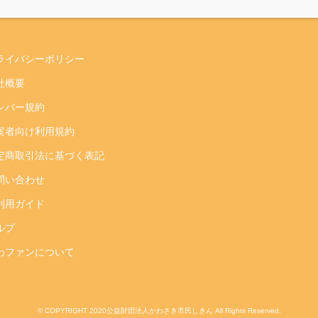
ライバシーポリシー
社概要
ンバー規約
案者向け利用規約
定商取引法に基づく表記
問い合わせ
利用ガイド
ルプ
わファンについて
© COPYRIGHT 2020公益財団法人かわさき市民しきん All Rights Reserved.