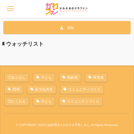
bengbengtoto
bengbengtoto
bengbengtoto
bengbengtoto
situs slot gacor
situs slot gacor
situs slot gacor
situs slot gacor
situs slot gacor
situs slot gacor
situs slot gacor
situs slot gacor
situs slot gacor
situs slot gacor
situs slot gacor
situs slot gacor
situs slot gacor
situs slot gacor
situs slot gacor
situs slot gacor
situs slot gacor
situs slot gacor
situs slot 4d
situs slot 4d
situs slot 4d
situs slot 4d
situs slot 4d
indosattoto
indosattoto
indosattoto
indosattoto
mineraltoto
togel sgp
situs toto
situs toto
situs toto
situs toto
situs toto
situs toto
ohtogel
ohtogel
balaitoto
balaitoto
sisi368
balaitoto
balaitoto
sisi368
sisi368
togel hk
toto slot
toto slot
toto slot
toto slot
toto slot
toto slot
toto slot
toto slot
rctitogel
toto slot
toto slot
toto slot
toto slot
toto slot
toto slot
toto slot
toto slot
toto slot
toto slot
rctitogel
jualtoto
jualtoto
KM
ウォッチリスト
①あとおし
子ども
高齢者
障害者
環境
多文化共生
コミュニティづくり
②たくわえ
子ども
コミュニティづくり
© COPYRIGHT 2020公益財団法人かわさき市民しきん All Rights Reserved.