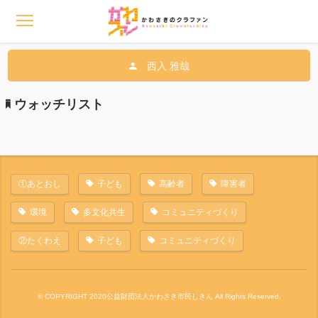
bengbengtoto
bengbengtoto
bengbengtoto
bengbengtoto
situs slot gacor
situs slot gacor
situs slot gacor
situs slot gacor
situs slot gacor
situs slot gacor
situs slot gacor
situs slot gacor
situs slot gacor
situs slot gacor
situs slot gacor
situs slot gacor
situs slot gacor
situs slot gacor
situs slot gacor
situs slot gacor
situs slot gacor
situs slot gacor
situs slot 4d
situs slot 4d
situs slot 4d
situs slot 4d
situs slot 4d
indosattoto
indosattoto
indosattoto
indosattoto
mineraltoto
togel sgp
situs toto
situs toto
situs toto
situs toto
situs toto
situs toto
ohtogel
ohtogel
balaitoto
balaitoto
sisi368
balaitoto
balaitoto
sisi368
sisi368
togel hk
toto slot
toto slot
toto slot
toto slot
toto slot
toto slot
toto slot
toto slot
rctitogel
toto slot
toto slot
toto slot
toto slot
toto slot
toto slot
toto slot
toto slot
toto slot
toto slot
rctitogel
jualtoto
jualtoto
西入 雅哉
ウォッチリスト
①あとおし
子ども
高齢者
障害者
環境
多文化共生
コミュニティづくり
②たくわえ
子ども
コミュニティづくり
© COPYRIGHT 2020公益財団法人かわさき市民しきん All Rights Reserved.