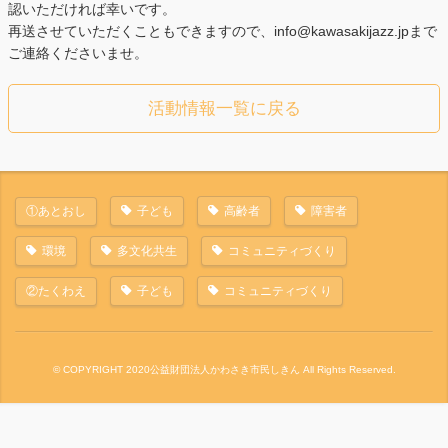
認いただければ幸いです。
再送させていただくこともできますので、info@kawasakijazz.jpまで
ご連絡くださいませ。
活動情報一覧に戻る
①あとおし
子ども
高齢者
障害者
環境
多文化共生
コミュニティづくり
②たくわえ
子ども
コミュニティづくり
© COPYRIGHT 2020公益財団法人かわさき市民しきん All Rights Reserved.