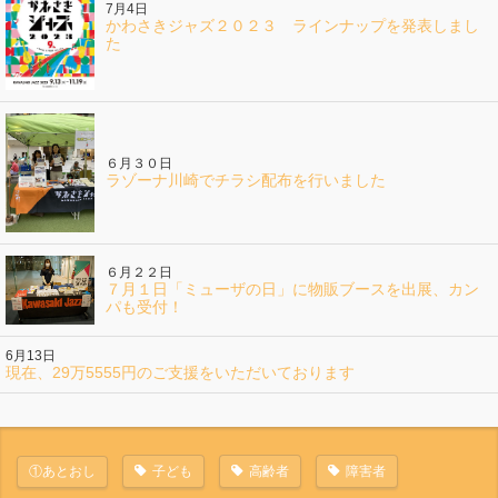
7月4日
かわさきジャズ２０２３ ラインナップを発表しまし
た
６月３０日
ラゾーナ川崎でチラシ配布を行いました
６月２２日
７月１日「ミューザの日」に物販ブースを出展、カン
パも受付！
6月13日
現在、29万5555円のご支援をいただいております
①あとおし
子ども
高齢者
障害者