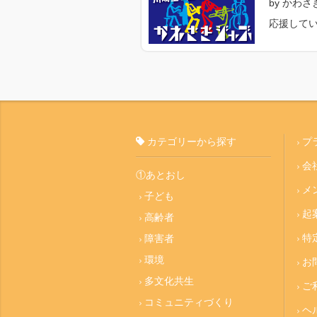
by かわ
応援していま
カテゴリーから探す
プ
会
①あとおし
メ
子ども
起
高齢者
特
障害者
環境
お
多文化共生
ご
コミュニティづくり
ヘ