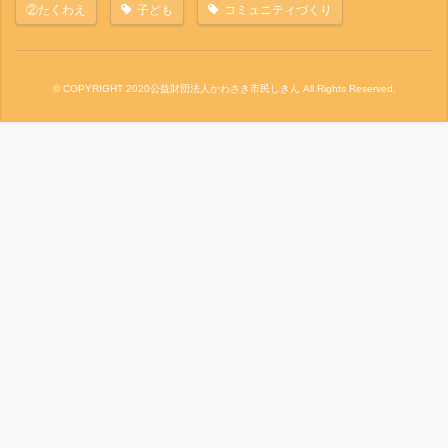
②たくわえ
子ども
コミュニティづくり
© COPYRIGHT 2020公益財団法人かわさき市民しきん All Rights Reserved.