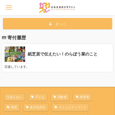
bengbengtoto
bengbengtoto
bengbengtoto
bengbengtoto
situs slot gacor
situs slot gacor
situs slot gacor
situs slot gacor
situs slot gacor
situs slot gacor
situs slot gacor
situs slot gacor
situs slot gacor
situs slot gacor
situs slot gacor
situs slot gacor
situs slot gacor
situs slot gacor
situs slot gacor
situs slot gacor
situs slot gacor
situs slot gacor
situs slot 4d
situs slot 4d
situs slot 4d
situs slot 4d
situs slot 4d
indosattoto
indosattoto
indosattoto
indosattoto
mineraltoto
togel sgp
situs toto
situs toto
situs toto
situs toto
situs toto
situs toto
ohtogel
ohtogel
balaitoto
balaitoto
sisi368
balaitoto
balaitoto
sisi368
sisi368
togel hk
toto slot
toto slot
toto slot
toto slot
toto slot
toto slot
toto slot
toto slot
rctitogel
toto slot
toto slot
toto slot
toto slot
toto slot
toto slot
toto slot
toto slot
toto slot
toto slot
rctitogel
jualtoto
jualtoto
さっこ
寄付履歴
紙芝居で伝えたい！のらぼう菜のこと
応援しています。
①あとおし
子ども
高齢者
障害者
環境
多文化共生
コミュニティづくり