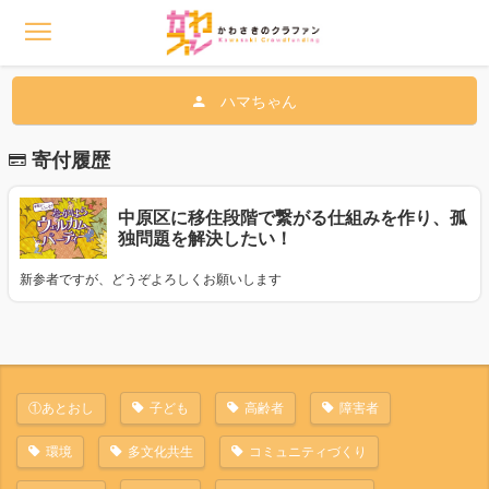
bengbengtoto
bengbengtoto
bengbengtoto
bengbengtoto
situs slot gacor
situs slot gacor
situs slot gacor
situs slot gacor
situs slot gacor
situs slot gacor
situs slot gacor
situs slot gacor
situs slot gacor
situs slot gacor
situs slot gacor
situs slot gacor
situs slot gacor
situs slot gacor
situs slot gacor
situs slot gacor
situs slot gacor
situs slot gacor
situs slot 4d
situs slot 4d
situs slot 4d
situs slot 4d
situs slot 4d
indosattoto
indosattoto
indosattoto
indosattoto
mineraltoto
togel sgp
situs toto
situs toto
situs toto
situs toto
situs toto
situs toto
ohtogel
ohtogel
balaitoto
balaitoto
sisi368
balaitoto
balaitoto
sisi368
sisi368
togel hk
toto slot
toto slot
toto slot
toto slot
toto slot
toto slot
toto slot
toto slot
rctitogel
toto slot
toto slot
toto slot
toto slot
toto slot
toto slot
toto slot
toto slot
toto slot
toto slot
rctitogel
jualtoto
jualtoto
ハマちゃん
寄付履歴
中原区に移住段階で繋がる仕組みを作り、孤
独問題を解決したい！
新参者ですが、どうぞよろしくお願いします
①あとおし
子ども
高齢者
障害者
環境
多文化共生
コミュニティづくり