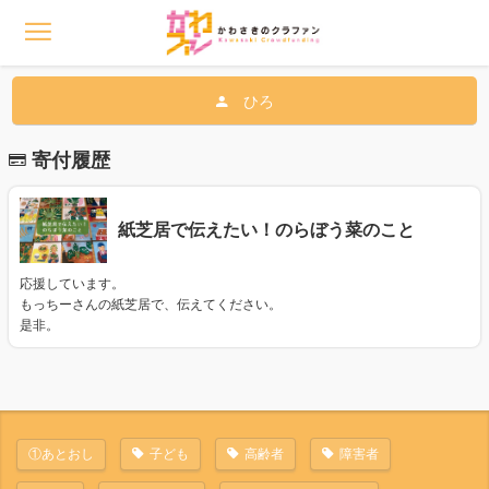
bengbengtoto
bengbengtoto
bengbengtoto
bengbengtoto
situs slot gacor
situs slot gacor
situs slot gacor
situs slot gacor
situs slot gacor
situs slot gacor
situs slot gacor
situs slot gacor
situs slot gacor
situs slot gacor
situs slot gacor
situs slot gacor
situs slot gacor
situs slot gacor
situs slot gacor
situs slot gacor
situs slot gacor
situs slot gacor
situs slot 4d
situs slot 4d
situs slot 4d
situs slot 4d
situs slot 4d
indosattoto
indosattoto
indosattoto
indosattoto
mineraltoto
togel sgp
situs toto
situs toto
situs toto
situs toto
situs toto
situs toto
ohtogel
ohtogel
balaitoto
balaitoto
sisi368
balaitoto
balaitoto
sisi368
sisi368
togel hk
toto slot
toto slot
toto slot
toto slot
toto slot
toto slot
toto slot
toto slot
rctitogel
toto slot
toto slot
toto slot
toto slot
toto slot
toto slot
toto slot
toto slot
toto slot
toto slot
rctitogel
jualtoto
jualtoto
ひろ
寄付履歴
紙芝居で伝えたい！のらぼう菜のこと
応援しています。
もっちーさんの紙芝居で、伝えてください。
是非。
①あとおし
子ども
高齢者
障害者