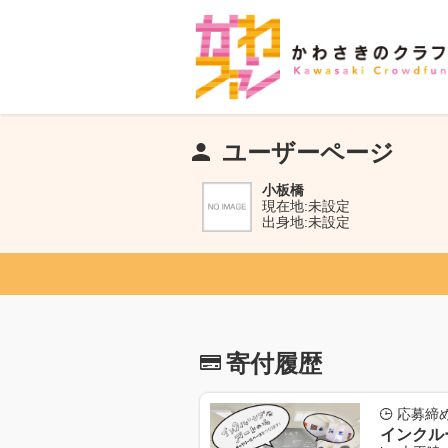
ユーザーページ
小板橋
現在地:
未設定
出身地:
未設定
寄付履歴
応募締め
インクル