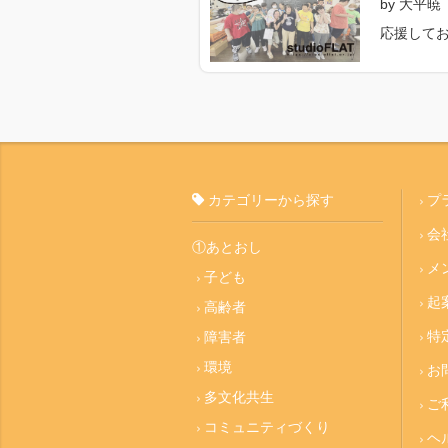
by 大平暁
応援して
カテゴリーから探す
プ
会
①あとおし
メ
子ども
起
高齢者
特
障害者
環境
お
多文化共生
ご
コミュニティづくり
ヘ