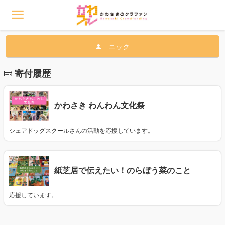
bengbengtoto
bengbengtoto
bengbengtoto
bengbengtoto
situs slot gacor
situs slot gacor
situs slot gacor
situs slot gacor
situs slot gacor
situs slot gacor
situs slot gacor
situs slot gacor
situs slot gacor
situs slot gacor
situs slot gacor
situs slot gacor
situs slot gacor
situs slot gacor
situs slot gacor
situs slot gacor
situs slot gacor
situs slot gacor
situs slot 4d
situs slot 4d
situs slot 4d
situs slot 4d
situs slot 4d
indosattoto
indosattoto
indosattoto
indosattoto
mineraltoto
togel sgp
situs toto
situs toto
situs toto
situs toto
situs toto
situs toto
ohtogel
ohtogel
balaitoto
balaitoto
sisi368
balaitoto
balaitoto
sisi368
sisi368
togel hk
toto slot
toto slot
toto slot
toto slot
toto slot
toto slot
toto slot
toto slot
rctitogel
toto slot
toto slot
toto slot
toto slot
toto slot
toto slot
toto slot
toto slot
toto slot
toto slot
rctitogel
jualtoto
jualtoto
ニック
寄付履歴
かわさき わんわん文化祭
シェアドッグスクールさんの活動を応援しています。
紙芝居で伝えたい！のらぼう菜のこと
応援しています。