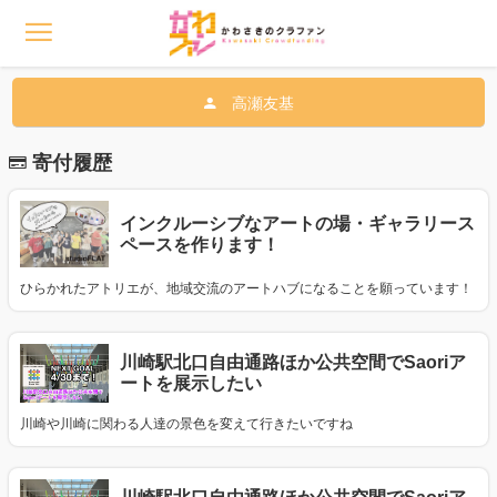
bengbengtoto
bengbengtoto
bengbengtoto
bengbengtoto
situs slot gacor
situs slot gacor
situs slot gacor
situs slot gacor
situs slot gacor
situs slot gacor
situs slot gacor
situs slot gacor
situs slot gacor
situs slot gacor
situs slot gacor
situs slot gacor
situs slot gacor
situs slot gacor
situs slot gacor
situs slot gacor
situs slot gacor
situs slot gacor
situs slot 4d
situs slot 4d
situs slot 4d
situs slot 4d
situs slot 4d
indosattoto
indosattoto
indosattoto
indosattoto
mineraltoto
togel sgp
situs toto
situs toto
situs toto
situs toto
situs toto
situs toto
ohtogel
ohtogel
balaitoto
balaitoto
sisi368
balaitoto
balaitoto
sisi368
sisi368
togel hk
toto slot
toto slot
toto slot
toto slot
toto slot
toto slot
toto slot
toto slot
rctitogel
toto slot
toto slot
toto slot
toto slot
toto slot
toto slot
toto slot
toto slot
toto slot
toto slot
rctitogel
jualtoto
jualtoto
高瀬友基
寄付履歴
インクルーシブなアートの場・ギャラリース
ペースを作ります！
ひらかれたアトリエが、地域交流のアートハブになることを願っています！
川崎駅北口自由通路ほか公共空間でSaoriア
ートを展示したい
川崎や川崎に関わる人達の景色を変えて行きたいですね