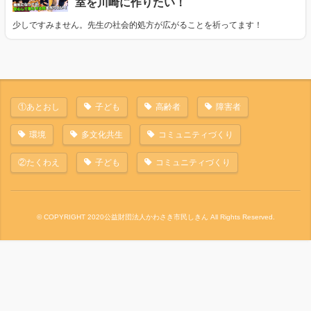
室を川崎に作りたい！
少しですみません。先生の社会的処方が広がることを祈ってます！
①あとおし
子ども
高齢者
障害者
環境
多文化共生
コミュニティづくり
②たくわえ
子ども
コミュニティづくり
© COPYRIGHT 2020公益財団法人かわさき市民しきん All Rights Reserved.