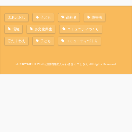
①あとおし
子ども
高齢者
障害者
環境
多文化共生
コミュニティづくり
②たくわえ
子ども
コミュニティづくり
© COPYRIGHT 2020公益財団法人かわさき市民しきん All Rights Reserved.