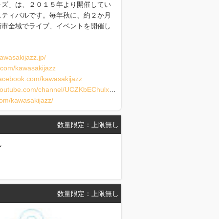
ャズ」は、２０１５年より開催してい
スティバルです。毎年秋に、約２か月
崎市全域でライブ、イベントを開催し
awasakijazz.jp/
er.com/kawasakijazz
facebook.com/kawasakijazz
tube.com/channel/UCZKbEChulxf0wThPYJ8_Cjg
com/kawasakijazz/
数量限定：上限無し
ル
数量限定：上限無し