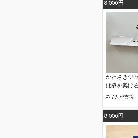
8,000円
かわさきジ
は橋を架け
7人が支援
8,000円