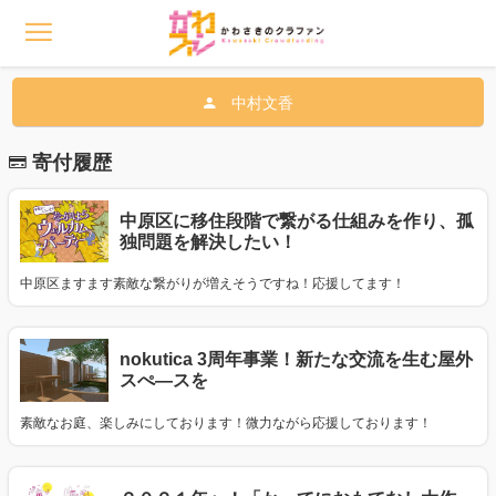
bengbengtoto
bengbengtoto
bengbengtoto
bengbengtoto
situs slot gacor
situs slot gacor
situs slot gacor
situs slot gacor
situs slot gacor
situs slot gacor
situs slot gacor
situs slot gacor
situs slot gacor
situs slot gacor
situs slot gacor
situs slot gacor
situs slot gacor
situs slot gacor
situs slot gacor
situs slot gacor
situs slot gacor
situs slot gacor
situs slot 4d
situs slot 4d
situs slot 4d
situs slot 4d
situs slot 4d
indosattoto
indosattoto
indosattoto
indosattoto
mineraltoto
togel sgp
situs toto
situs toto
situs toto
situs toto
situs toto
situs toto
ohtogel
ohtogel
balaitoto
balaitoto
sisi368
balaitoto
balaitoto
sisi368
sisi368
togel hk
toto slot
toto slot
toto slot
toto slot
toto slot
toto slot
toto slot
toto slot
rctitogel
toto slot
toto slot
toto slot
toto slot
toto slot
toto slot
toto slot
toto slot
toto slot
toto slot
rctitogel
jualtoto
jualtoto
中村文香
寄付履歴
中原区に移住段階で繋がる仕組みを作り、孤
独問題を解決したい！
中原区ますます素敵な繋がりが増えそうですね！応援してます！
nokutica 3周年事業！新たな交流を生む屋外
スぺ―スを
素敵なお庭、楽しみにしております！微力ながら応援しております！