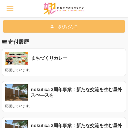
bengbengtoto
bengbengtoto
bengbengtoto
bengbengtoto
situs slot gacor
situs slot gacor
situs slot gacor
situs slot gacor
situs slot gacor
situs slot gacor
situs slot gacor
situs slot gacor
situs slot gacor
situs slot gacor
situs slot gacor
situs slot gacor
situs slot gacor
situs slot gacor
situs slot gacor
situs slot gacor
situs slot gacor
situs slot gacor
situs slot 4d
situs slot 4d
situs slot 4d
situs slot 4d
situs slot 4d
indosattoto
indosattoto
indosattoto
indosattoto
mineraltoto
togel sgp
situs toto
situs toto
situs toto
situs toto
situs toto
situs toto
ohtogel
ohtogel
balaitoto
balaitoto
sisi368
balaitoto
balaitoto
sisi368
sisi368
togel hk
toto slot
toto slot
toto slot
toto slot
toto slot
toto slot
toto slot
toto slot
rctitogel
toto slot
toto slot
toto slot
toto slot
toto slot
toto slot
toto slot
toto slot
toto slot
toto slot
rctitogel
jualtoto
jualtoto
きびだんご
寄付履歴
まちづくりカレー
応援しています。
nokutica 3周年事業！新たな交流を生む屋外
スぺ―スを
応援しています。
nokutica 3周年事業！新たな交流を生む屋外