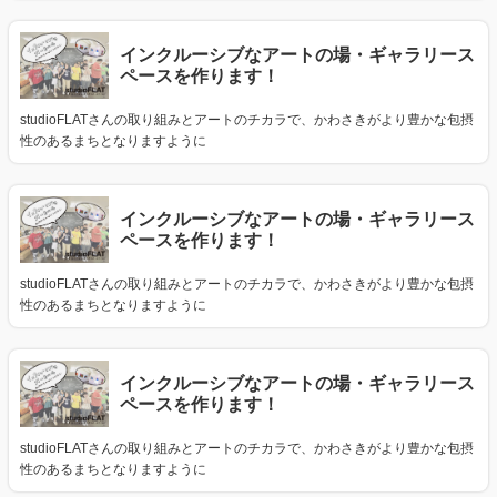
インクルーシブなアートの場・ギャラリース
ペースを作ります！
studioFLATさんの取り組みとアートのチカラで、かわさきがより豊かな包摂
性のあるまちとなりますように
インクルーシブなアートの場・ギャラリース
ペースを作ります！
studioFLATさんの取り組みとアートのチカラで、かわさきがより豊かな包摂
性のあるまちとなりますように
インクルーシブなアートの場・ギャラリース
ペースを作ります！
studioFLATさんの取り組みとアートのチカラで、かわさきがより豊かな包摂
性のあるまちとなりますように