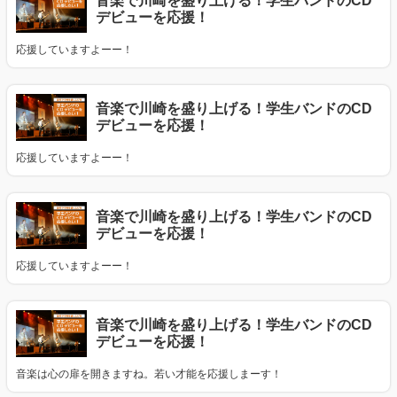
音楽で川崎を盛り上げる！学生バンドのCD
デビューを応援！
応援していますよーー！
音楽で川崎を盛り上げる！学生バンドのCD
デビューを応援！
応援していますよーー！
音楽で川崎を盛り上げる！学生バンドのCD
デビューを応援！
応援していますよーー！
音楽で川崎を盛り上げる！学生バンドのCD
デビューを応援！
音楽は心の扉を開きますね。若い才能を応援しまーす！