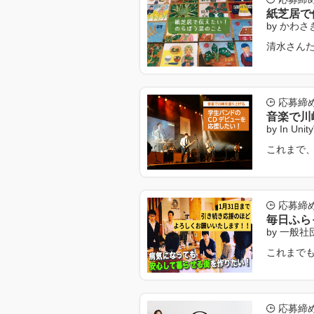
紙芝居で
by かわ
清水さん
応募締め
音楽で川
by In U
これまで
応募締め
毎日ふら
by 一般
これまで
応募締め