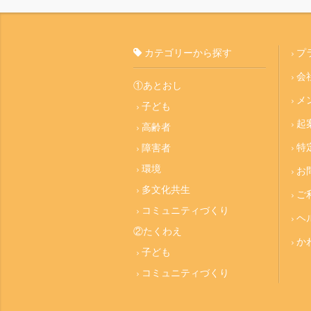
カテゴリーから探す
プ
会
①あとおし
メ
子ども
起
高齢者
特
障害者
環境
お
多文化共生
ご
コミュニティづくり
ヘ
②たくわえ
か
子ども
コミュニティづくり