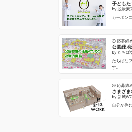
子どもた
by 脱炭
カーボン
応募締め
公園緑地
by たち
たちばな
す。
応募締め
さまざま
by 新城W
自分が住