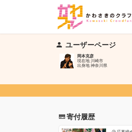
ユーザーページ
岡本克彦
現在地:
川崎市
出身地:
神奈川県
寄付履歴
応募締め