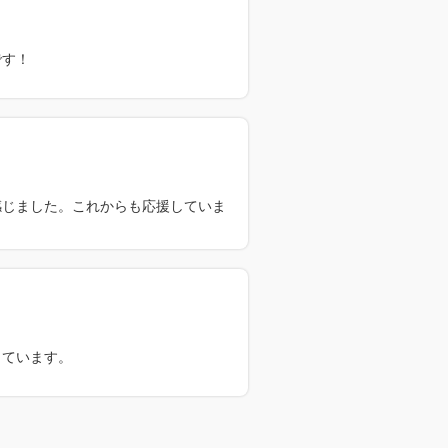
です！
感じました。これからも応援していま
しています。